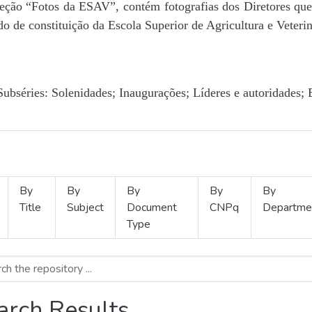
Seção “Fotos da ESAV”, contém fotografias dos Diretores que 
o de constituição da Escola Superior de Agricultura e Veterin
Subséries: Solenidades; Inaugurações; Líderes e autoridades; 
By
By
By
By
By
Title
Subject
Document
CNPq
Departme
Type
arch Results