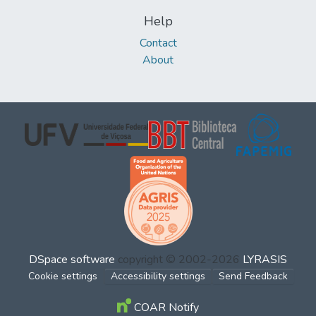
Help
Contact
About
DSpace software
copyright © 2002-2026
LYRASIS
Cookie settings
Accessibility settings
Send Feedback
COAR Notify