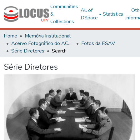
Communities
All of
Oth
&
Statistics
DSpace
inform
Collections
Home
Memória Institucional
Acervo Fotográfico do ACH-UFV
Fotos da ESAV
Série Diretores
Search
Série Diretores