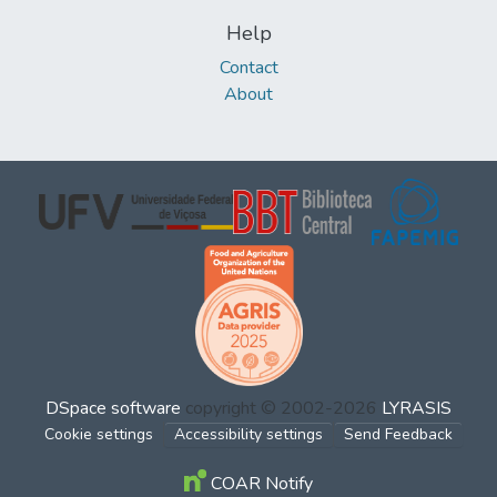
Help
Contact
About
DSpace software
copyright © 2002-2026
LYRASIS
Cookie settings
Accessibility settings
Send Feedback
COAR Notify