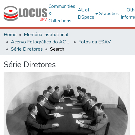
Communities
All of
Oth
&
Statistics
DSpace
inform
Collections
Home
Memória Institucional
Acervo Fotográfico do ACH-UFV
Fotos da ESAV
Série Diretores
Search
Série Diretores