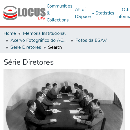
Communities
All of
Oth
&
Statistics
DSpace
inform
Collections
Home
Memória Institucional
Acervo Fotográfico do ACH-UFV
Fotos da ESAV
Série Diretores
Search
Série Diretores