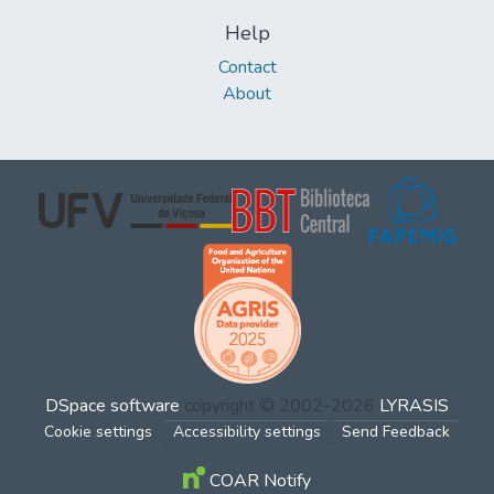
Help
Contact
About
DSpace software
copyright © 2002-2026
LYRASIS
Cookie settings
Accessibility settings
Send Feedback
COAR Notify