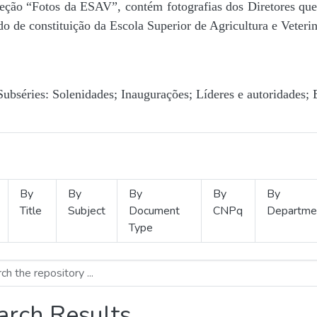
Seção “Fotos da ESAV”, contém fotografias dos Diretores que 
o de constituição da Escola Superior de Agricultura e Veterin
Subséries: Solenidades; Inaugurações; Líderes e autoridades; 
By
By
By
By
By
Title
Subject
Document
CNPq
Departme
Type
arch Results