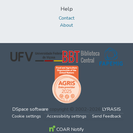
Help
Contact
About
DSpace software
copyright © 2002-2026
LYRASIS
Cookie settings
Accessibility settings
Send Feedback
COAR Notify