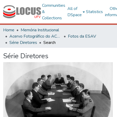
Communities
All of
Oth
&
Statistics
DSpace
inform
Collections
Home
Memória Institucional
Acervo Fotográfico do ACH-UFV
Fotos da ESAV
Série Diretores
Search
Série Diretores