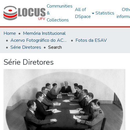
Communities
All of
Oth
&
Statistics
DSpace
inform
Collections
Home
Memória Institucional
Acervo Fotográfico do ACH-UFV
Fotos da ESAV
Série Diretores
Search
Série Diretores