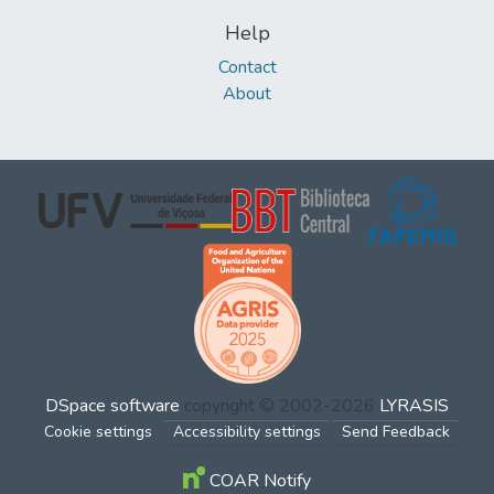
Help
Contact
About
DSpace software
copyright © 2002-2026
LYRASIS
Cookie settings
Accessibility settings
Send Feedback
COAR Notify