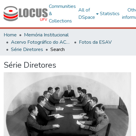
Communities
All of
Oth
&
Statistics
DSpace
inform
Collections
Home
Memória Institucional
Acervo Fotográfico do ACH-UFV
Fotos da ESAV
Série Diretores
Search
Série Diretores