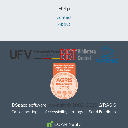
Help
Contact
About
DSpace software
copyright © 2002-2026
LYRASIS
Cookie settings
Accessibility settings
Send Feedback
COAR Notify