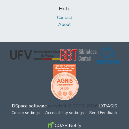
Help
Contact
About
DSpace software
copyright © 2002-2026
LYRASIS
Cookie settings
Accessibility settings
Send Feedback
COAR Notify