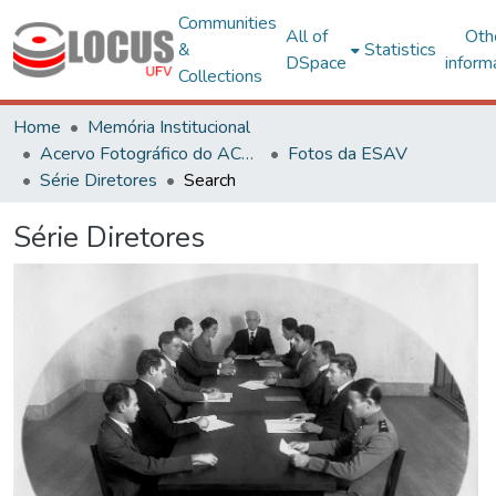
Communities
All of
Oth
&
Statistics
DSpace
inform
Collections
Home
Memória Institucional
Acervo Fotográfico do ACH-UFV
Fotos da ESAV
Série Diretores
Search
Série Diretores