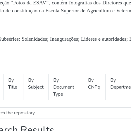
Seção “Fotos da ESAV”, contém fotografias dos Diretores que 
o de constituição da Escola Superior de Agricultura e Veterin
Subséries: Solenidades; Inaugurações; Líderes e autoridades; 
By
By
By
By
By
Title
Subject
Document
CNPq
Departme
Type
arch Results