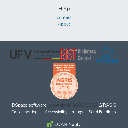
Help
Contact
About
DSpace software
copyright © 2002-2026
LYRASIS
Cookie settings
Accessibility settings
Send Feedback
COAR Notify