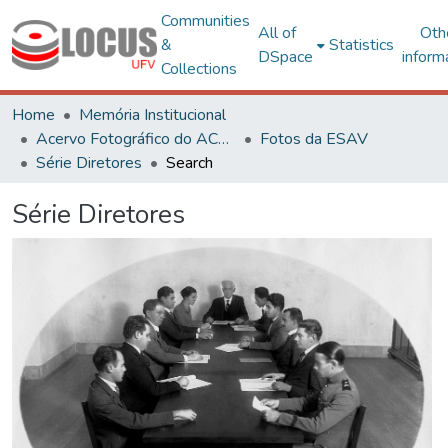
Communities
All of
Oth
&
Statistics
DSpace
inform
Collections
Home
Memória Institucional
Acervo Fotográfico do ACH-UFV
Fotos da ESAV
Série Diretores
Search
Série Diretores