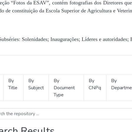
Seção “Fotos da ESAV”, contém fotografias dos Diretores que 
o de constituição da Escola Superior de Agricultura e Veterin
Subséries: Solenidades; Inaugurações; Líderes e autoridades; 
By
By
By
By
By
Title
Subject
Document
CNPq
Departme
Type
arch Results