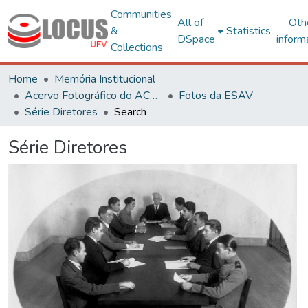
Communities
All of
Oth
&
Statistics
DSpace
inform
Collections
Home
Memória Institucional
Acervo Fotográfico do ACH-UFV
Fotos da ESAV
Série Diretores
Search
Série Diretores