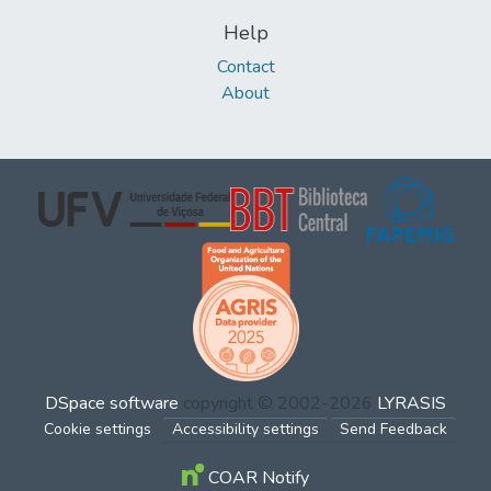
Help
Contact
About
DSpace software
copyright © 2002-2026
LYRASIS
Cookie settings
Accessibility settings
Send Feedback
COAR Notify