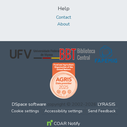
Help
Contact
About
DSpace software
copyright © 2002-2026
LYRASIS
Cookie settings
Accessibility settings
Send Feedback
COAR Notify