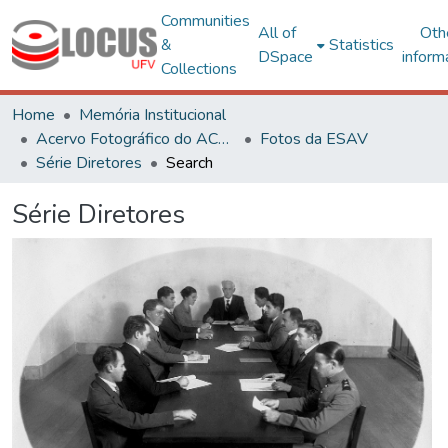
Communities
All of
Oth
&
Statistics
DSpace
inform
Collections
Home
Memória Institucional
Acervo Fotográfico do ACH-UFV
Fotos da ESAV
Série Diretores
Search
Série Diretores