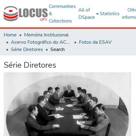
Communities
All of
Oth
&
Statistics
DSpace
inform
Collections
Home
Memória Institucional
Acervo Fotográfico do ACH-UFV
Fotos da ESAV
Série Diretores
Search
Série Diretores