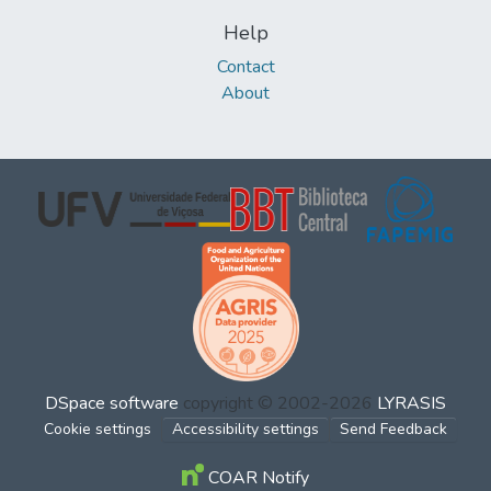
Help
Contact
About
DSpace software
copyright © 2002-2026
LYRASIS
Cookie settings
Accessibility settings
Send Feedback
COAR Notify