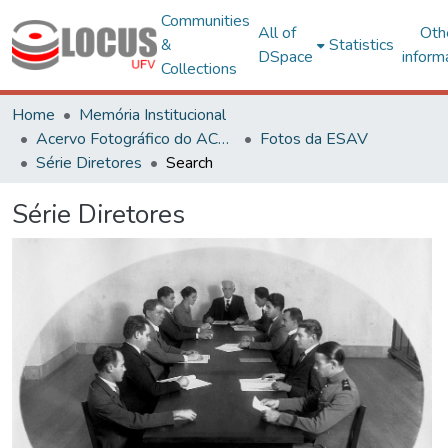
Communities
All of
Oth
&
Statistics
DSpace
inform
Collections
Home
Memória Institucional
Acervo Fotográfico do ACH-UFV
Fotos da ESAV
Série Diretores
Search
Série Diretores