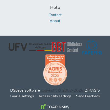
Help
Contact
About
DSpace software
copyright © 2002-2026
LYRASIS
Cookie settings
Accessibility settings
Send Feedback
COAR Notify