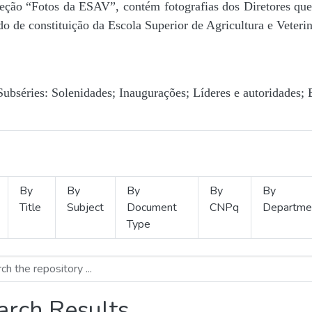
Seção “Fotos da ESAV”, contém fotografias dos Diretores que 
o de constituição da Escola Superior de Agricultura e Veterin
Subséries: Solenidades; Inaugurações; Líderes e autoridades; 
By
By
By
By
By
Title
Subject
Document
CNPq
Departme
Type
arch Results