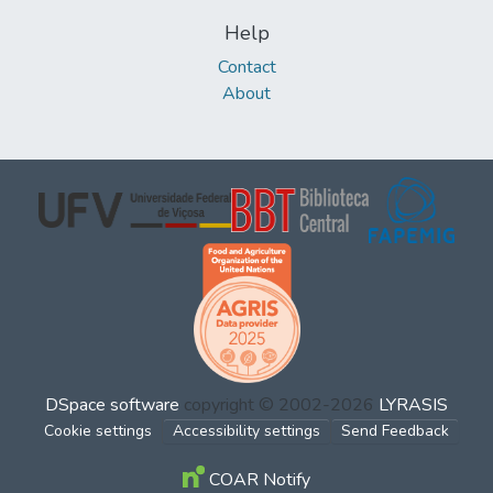
Help
Contact
About
DSpace software
copyright © 2002-2026
LYRASIS
Cookie settings
Accessibility settings
Send Feedback
COAR Notify