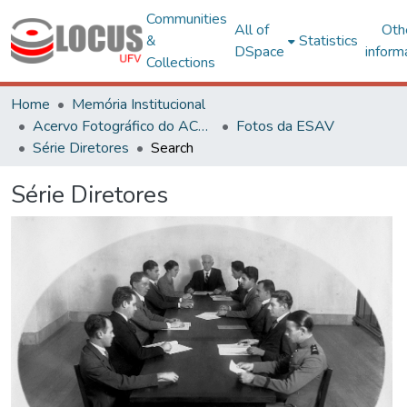
Communities
All of
Oth
&
Statistics
DSpace
inform
Collections
Home
Memória Institucional
Acervo Fotográfico do ACH-UFV
Fotos da ESAV
Série Diretores
Search
Série Diretores