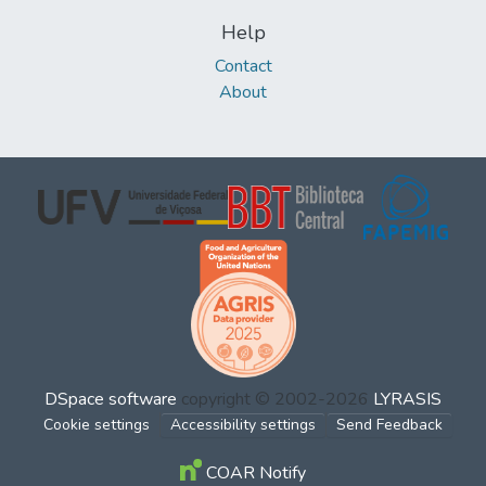
Help
Contact
About
DSpace software
copyright © 2002-2026
LYRASIS
Cookie settings
Accessibility settings
Send Feedback
COAR Notify