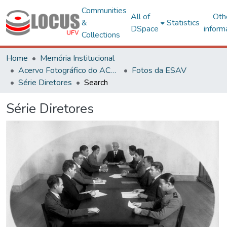
Communities
All of
Oth
&
Statistics
DSpace
inform
Collections
Home
Memória Institucional
Acervo Fotográfico do ACH-UFV
Fotos da ESAV
Série Diretores
Search
Série Diretores