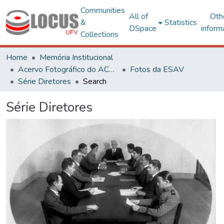
Communities
All of
Oth
&
Statistics
DSpace
inform
Collections
Home
Memória Institucional
Acervo Fotográfico do ACH-UFV
Fotos da ESAV
Série Diretores
Search
Série Diretores