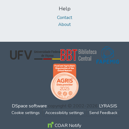
Help
Contact
About
DSpace software
copyright © 2002-2026
LYRASIS
Cookie settings
Accessibility settings
Send Feedback
COAR Notify