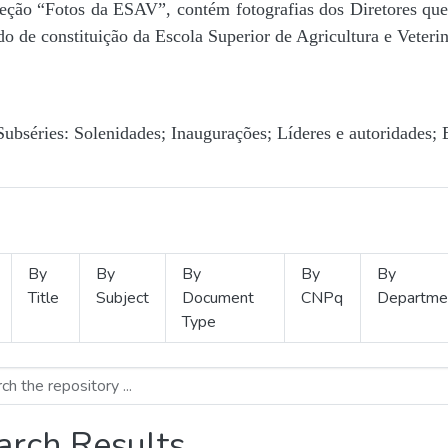
Seção “Fotos da ESAV”, contém fotografias dos Diretores que 
o de constituição da Escola Superior de Agricultura e Veterin
Subséries: Solenidades; Inaugurações; Líderes e autoridades; 
By
By
By
By
By
Title
Subject
Document
CNPq
Departme
Type
arch Results