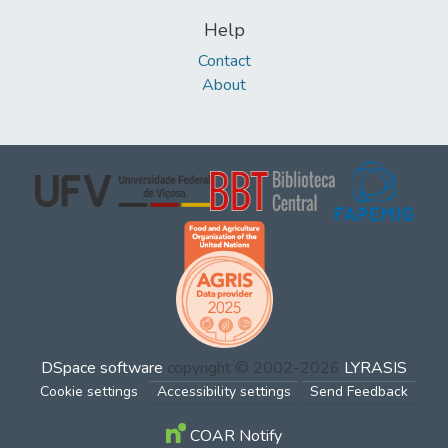
Help
Contact
About
DSpace software
copyright © 2002-2026
LYRASIS
Cookie settings
Accessibility settings
Send Feedback
COAR Notify