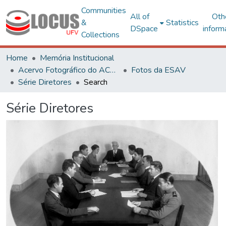
Communities
All of
Oth
&
Statistics
DSpace
inform
Collections
Home
Memória Institucional
Acervo Fotográfico do ACH-UFV
Fotos da ESAV
Série Diretores
Search
Série Diretores