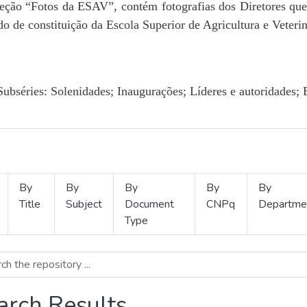
Seção “Fotos da ESAV”, contém fotografias dos Diretores que 
o de constituição da Escola Superior de Agricultura e Veterin
Subséries: Solenidades; Inaugurações; Líderes e autoridades; 
By
By
By
By
By
Title
Subject
Document
CNPq
Departme
Type
arch Results