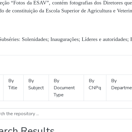
Seção “Fotos da ESAV”, contém fotografias dos Diretores que 
o de constituição da Escola Superior de Agricultura e Veterin
Subséries: Solenidades; Inaugurações; Líderes e autoridades; 
By
By
By
By
By
Title
Subject
Document
CNPq
Departme
Type
arch Results