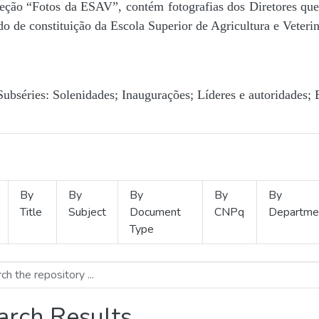
Seção “Fotos da ESAV”, contém fotografias dos Diretores que 
o de constituição da Escola Superior de Agricultura e Veterin
Subséries: Solenidades; Inaugurações; Líderes e autoridades; 
By
By
By
By
By
Title
Subject
Document
CNPq
Departme
Type
arch Results