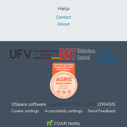
Help
Contact
About
DSpace software
copyright © 2002-2026
LYRASIS
Cookie settings
Accessibility settings
Send Feedback
COAR Notify