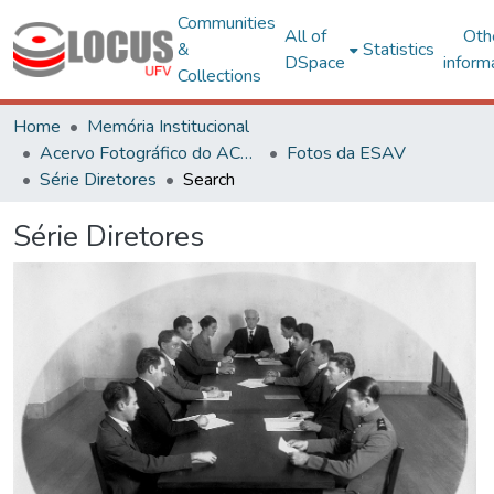
Communities
All of
Oth
&
Statistics
DSpace
inform
Collections
Home
Memória Institucional
Acervo Fotográfico do ACH-UFV
Fotos da ESAV
Série Diretores
Search
Série Diretores