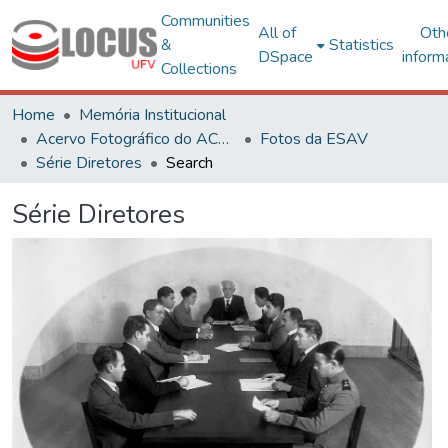
Communities
All of
Oth
&
Statistics
DSpace
inform
Collections
Home
Memória Institucional
Acervo Fotográfico do ACH-UFV
Fotos da ESAV
Série Diretores
Search
Série Diretores