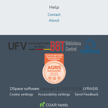
Help
Contact
About
DSpace software
copyright © 2002-2026
LYRASIS
Cookie settings
Accessibility settings
Send Feedback
COAR Notify