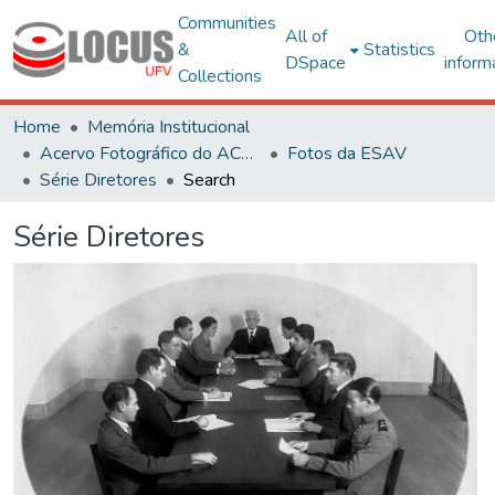
Communities
All of
Oth
&
Statistics
DSpace
inform
Collections
Home
Memória Institucional
Acervo Fotográfico do ACH-UFV
Fotos da ESAV
Série Diretores
Search
Série Diretores