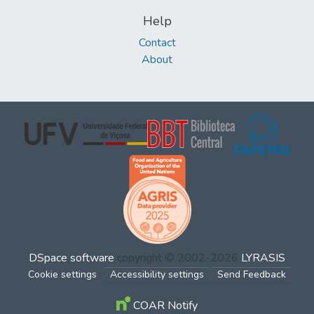
Help
Contact
About
DSpace software
copyright © 2002-2026
LYRASIS
Cookie settings
Accessibility settings
Send Feedback
COAR Notify