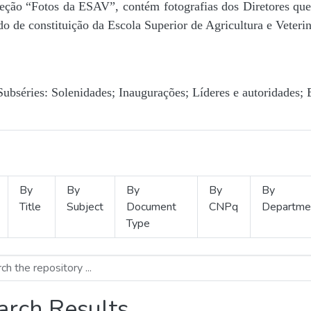
Seção “Fotos da ESAV”, contém fotografias dos Diretores que 
o de constituição da Escola Superior de Agricultura e Veterin
Subséries: Solenidades; Inaugurações; Líderes e autoridades; 
By
By
By
By
By
Title
Subject
Document
CNPq
Departme
Type
arch Results