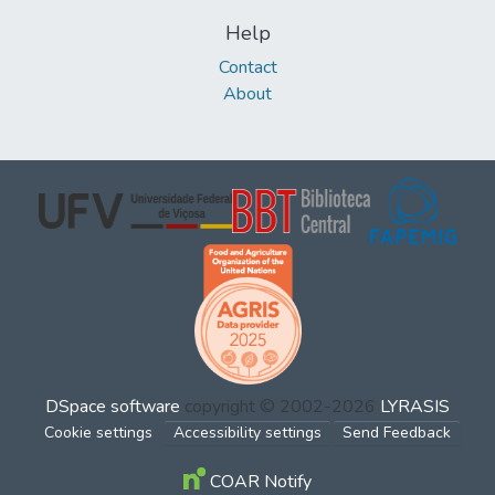
Help
Contact
About
DSpace software
copyright © 2002-2026
LYRASIS
Cookie settings
Accessibility settings
Send Feedback
COAR Notify