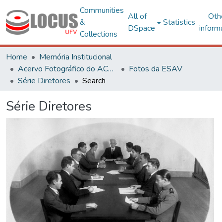
Communities
All of
Oth
&
Statistics
DSpace
inform
Collections
Home
Memória Institucional
Acervo Fotográfico do ACH-UFV
Fotos da ESAV
Série Diretores
Search
Série Diretores