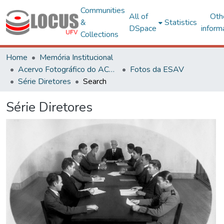
Communities
All of
Oth
&
Statistics
DSpace
inform
Collections
Home
Memória Institucional
Acervo Fotográfico do ACH-UFV
Fotos da ESAV
Série Diretores
Search
Série Diretores