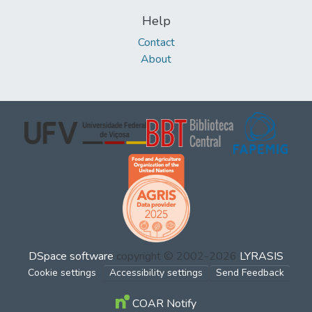
Help
Contact
About
DSpace software
copyright © 2002-2026
LYRASIS
Cookie settings
Accessibility settings
Send Feedback
COAR Notify