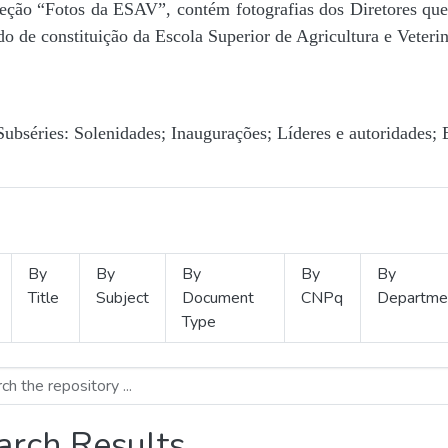
Seção “Fotos da ESAV”, contém fotografias dos Diretores que 
o de constituição da Escola Superior de Agricultura e Veterin
Subséries: Solenidades; Inaugurações; Líderes e autoridades; 
By
By
By
By
By
Title
Subject
Document
CNPq
Departme
Type
arch Results