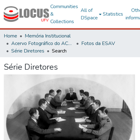
Communities
All of
Oth
&
Statistics
DSpace
inform
Collections
Home
Memória Institucional
Acervo Fotográfico do ACH-UFV
Fotos da ESAV
Série Diretores
Search
Série Diretores