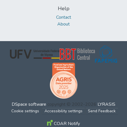
Help
Contact
About
DSpace software
copyright © 2002-2026
LYRASIS
Cookie settings
Accessibility settings
Send Feedback
COAR Notify