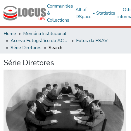
Communities
All of
Oth
&
Statistics
DSpace
inform
Collections
Home
Memória Institucional
Acervo Fotográfico do ACH-UFV
Fotos da ESAV
Série Diretores
Search
Série Diretores