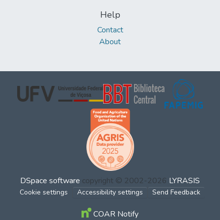
Help
Contact
About
DSpace software
copyright © 2002-2026
LYRASIS
Cookie settings
Accessibility settings
Send Feedback
COAR Notify