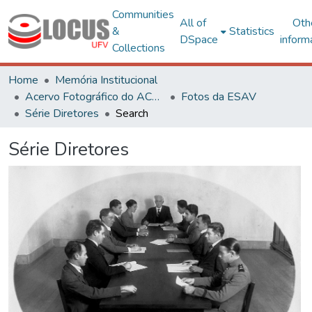
Communities
All of
Oth
&
Statistics
DSpace
inform
Collections
Home
Memória Institucional
Acervo Fotográfico do ACH-UFV
Fotos da ESAV
Série Diretores
Search
Série Diretores