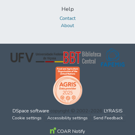
Help
Contact
About
DSpace software
copyright © 2002-2026
LYRASIS
Cookie settings
Accessibility settings
Send Feedback
COAR Notify