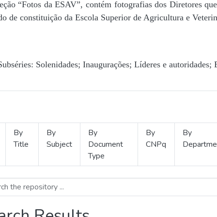
Seção “Fotos da ESAV”, contém fotografias dos Diretores que 
o de constituição da Escola Superior de Agricultura e Veterin
Subséries: Solenidades; Inaugurações; Líderes e autoridades; 
By
By
By
By
By
Title
Subject
Document
CNPq
Departme
Type
arch Results