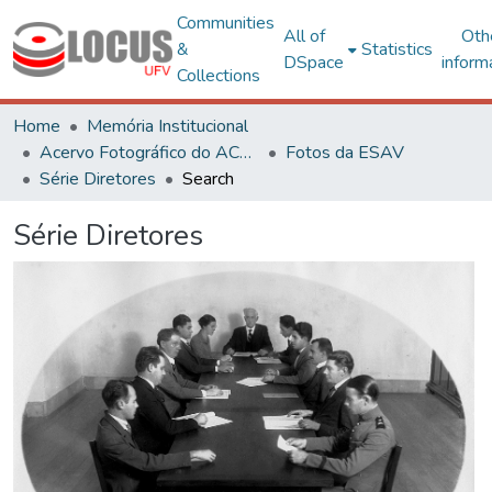
Communities
All of
Oth
&
Statistics
DSpace
inform
Collections
Home
Memória Institucional
Acervo Fotográfico do ACH-UFV
Fotos da ESAV
Série Diretores
Search
Série Diretores