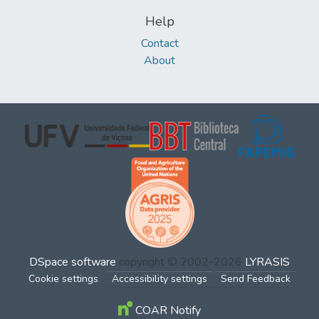
Help
Contact
About
DSpace software
copyright © 2002-2026
LYRASIS
Cookie settings
Accessibility settings
Send Feedback
COAR Notify