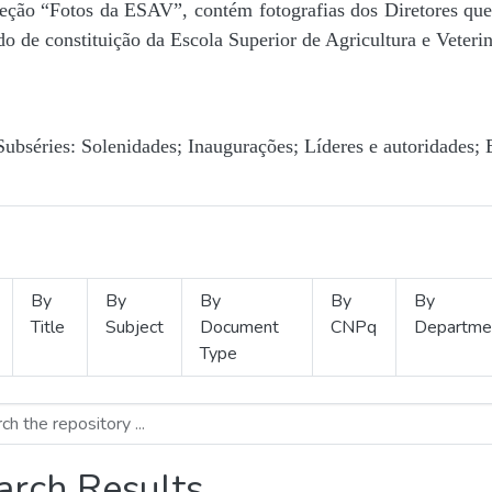
Seção “Fotos da ESAV”, contém fotografias dos Diretores que 
o de constituição da Escola Superior de Agricultura e Veterin
Subséries: Solenidades; Inaugurações; Líderes e autoridades; 
By
By
By
By
By
Title
Subject
Document
CNPq
Departme
Type
arch Results