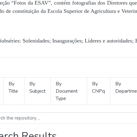
Seção “Fotos da ESAV”, contém fotografias dos Diretores que 
o de constituição da Escola Superior de Agricultura e Veterin
Subséries: Solenidades; Inaugurações; Líderes e autoridades; 
By
By
By
By
By
Title
Subject
Document
CNPq
Departme
Type
arch Results