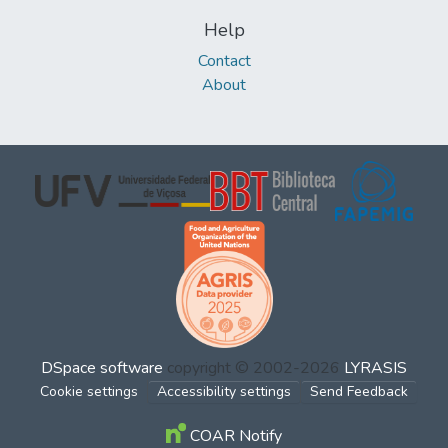
Help
Contact
About
DSpace software
copyright © 2002-2026
LYRASIS
Cookie settings
Accessibility settings
Send Feedback
COAR Notify