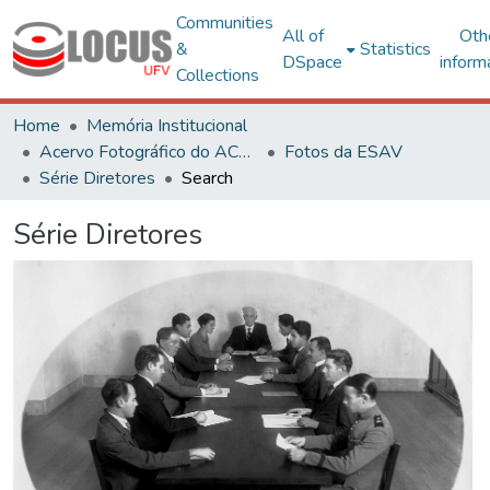
Communities
All of
Oth
&
Statistics
DSpace
inform
Collections
Home
Memória Institucional
Acervo Fotográfico do ACH-UFV
Fotos da ESAV
Série Diretores
Search
Série Diretores