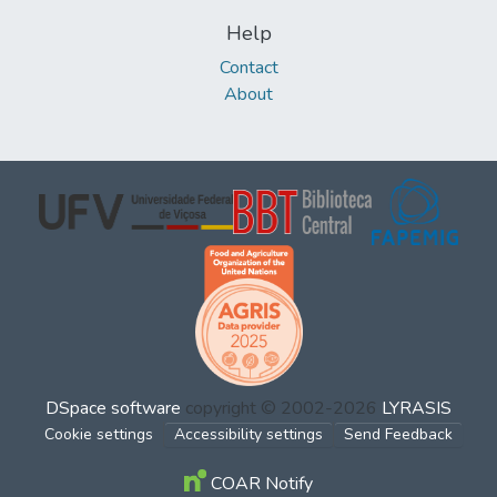
Help
Contact
About
DSpace software
copyright © 2002-2026
LYRASIS
Cookie settings
Accessibility settings
Send Feedback
COAR Notify