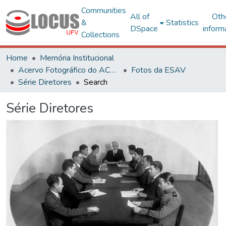
Communities
All of
Oth
&
Statistics
DSpace
inform
Collections
Home
Memória Institucional
Acervo Fotográfico do ACH-UFV
Fotos da ESAV
Série Diretores
Search
Série Diretores