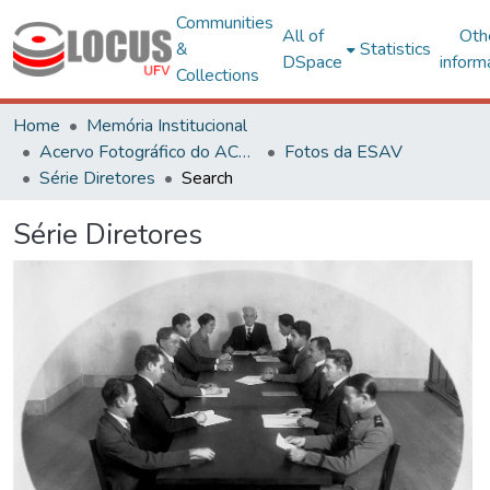
Communities
All of
Oth
&
Statistics
DSpace
inform
Collections
Home
Memória Institucional
Acervo Fotográfico do ACH-UFV
Fotos da ESAV
Série Diretores
Search
Série Diretores