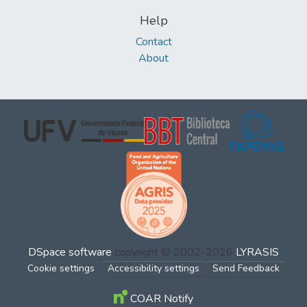
Help
Contact
About
DSpace software
copyright © 2002-2026
LYRASIS
Cookie settings
Accessibility settings
Send Feedback
COAR Notify