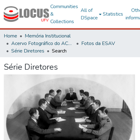
Communities
All of
Oth
&
Statistics
DSpace
inform
Collections
Home
Memória Institucional
Acervo Fotográfico do ACH-UFV
Fotos da ESAV
Série Diretores
Search
Série Diretores