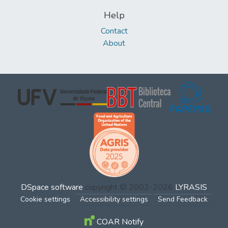
Help
Contact
About
DSpace software
copyright © 2002-2026
LYRASIS
Cookie settings
Accessibility settings
Send Feedback
COAR Notify