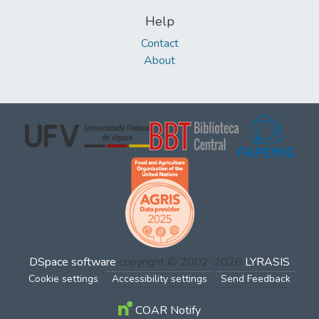
Help
Contact
About
DSpace software
copyright © 2002-2026
LYRASIS
Cookie settings
Accessibility settings
Send Feedback
COAR Notify