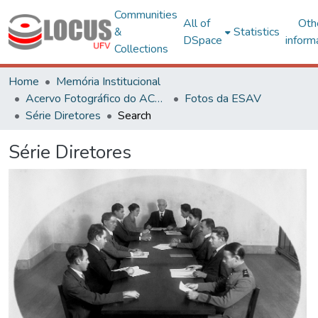
Communities
All of
Oth
&
Statistics
DSpace
inform
Collections
Home
Memória Institucional
Acervo Fotográfico do ACH-UFV
Fotos da ESAV
Série Diretores
Search
Série Diretores