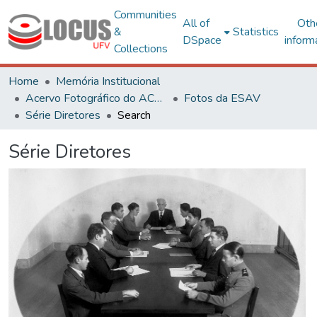
Communities
All of
Oth
&
Statistics
DSpace
inform
Collections
Home
Memória Institucional
Acervo Fotográfico do ACH-UFV
Fotos da ESAV
Série Diretores
Search
Série Diretores