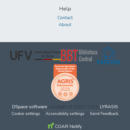
Help
Contact
About
DSpace software
copyright © 2002-2026
LYRASIS
Cookie settings
Accessibility settings
Send Feedback
COAR Notify