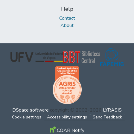
Help
Contact
About
DSpace software
copyright © 2002-2026
LYRASIS
Cookie settings
Accessibility settings
Send Feedback
COAR Notify