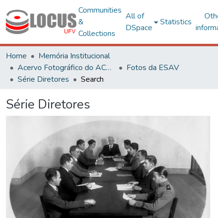
Communities
All of
Oth
&
Statistics
DSpace
inform
Collections
Home
Memória Institucional
Acervo Fotográfico do ACH-UFV
Fotos da ESAV
Série Diretores
Search
Série Diretores