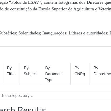
Seção “Fotos da ESAV”, contém fotografias dos Diretores que 
o de constituição da Escola Superior de Agricultura e Veterin
Subséries: Solenidades; Inaugurações; Líderes e autoridades; 
By
By
By
By
By
Title
Subject
Document
CNPq
Departme
Type
arch Results