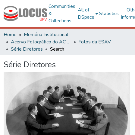
Communities
All of
Oth
&
Statistics
DSpace
inform
Collections
Home
Memória Institucional
Acervo Fotográfico do ACH-UFV
Fotos da ESAV
Série Diretores
Search
Série Diretores