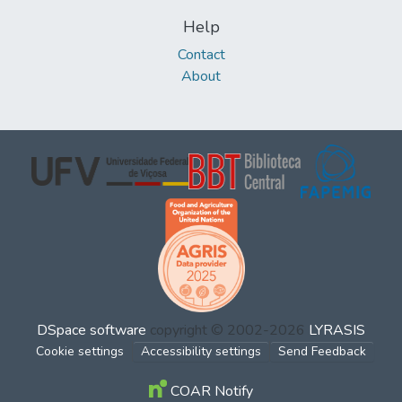
Help
Contact
About
DSpace software
copyright © 2002-2026
LYRASIS
Cookie settings
Accessibility settings
Send Feedback
COAR Notify