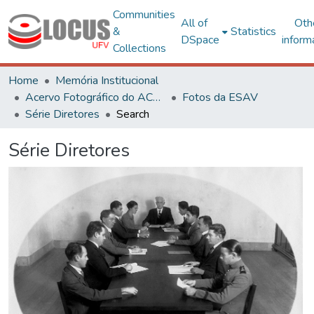
Communities
All of
Oth
&
Statistics
DSpace
inform
Collections
Home
Memória Institucional
Acervo Fotográfico do ACH-UFV
Fotos da ESAV
Série Diretores
Search
Série Diretores