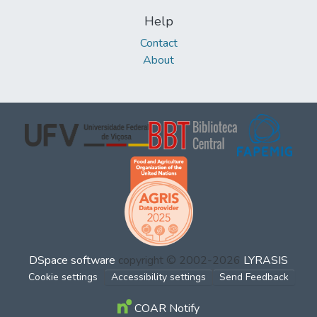
Help
Contact
About
DSpace software
copyright © 2002-2026
LYRASIS
Cookie settings
Accessibility settings
Send Feedback
COAR Notify