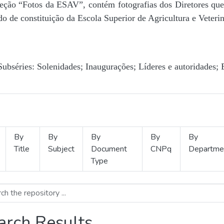
Seção “Fotos da ESAV”, contém fotografias dos Diretores que 
o de constituição da Escola Superior de Agricultura e Veterin
Subséries: Solenidades; Inaugurações; Líderes e autoridades; 
By
By
By
By
By
Title
Subject
Document
CNPq
Departme
Type
arch Results